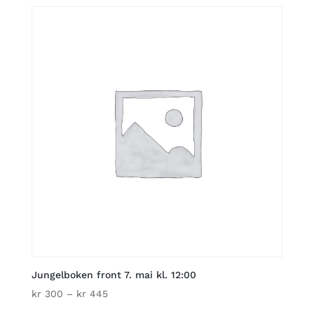
kr 300
through
kr 445
Jungelboken front 7. mai kl. 12:00
Price
kr
300
–
kr
445
range: