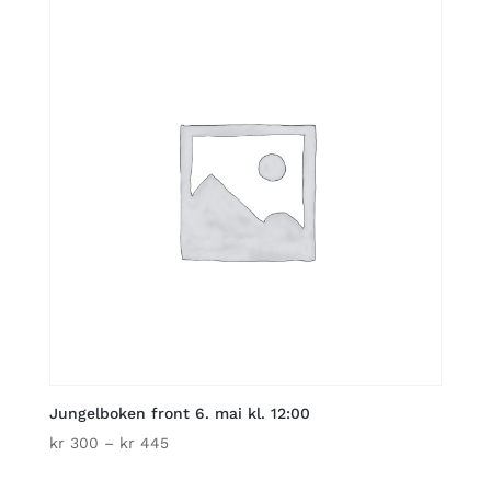
through
kr 445
Jungelboken front 6. mai kl. 12:00
Price
kr
300
–
kr
445
range: