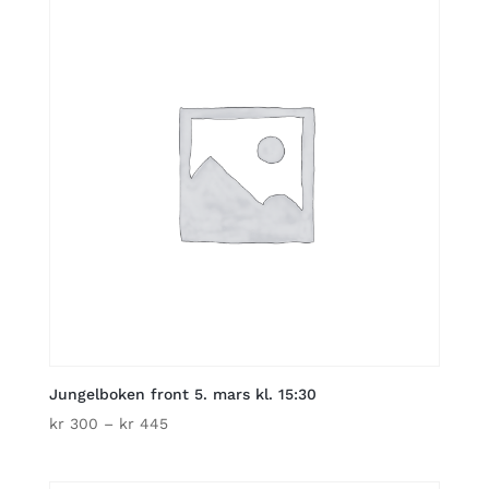
kr 445
Jungelboken front 5. mars kl. 15:30
Price
kr
300
–
kr
445
range:
kr 300