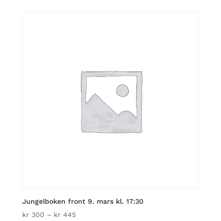
kr 300
through
kr 445
Jungelboken front 9. mars kl. 17:30
Price
kr
300
–
kr
445