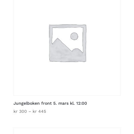
Jungelboken front 5. mars kl. 12:00
Price
kr
300
–
kr
445
range:
kr 300
through