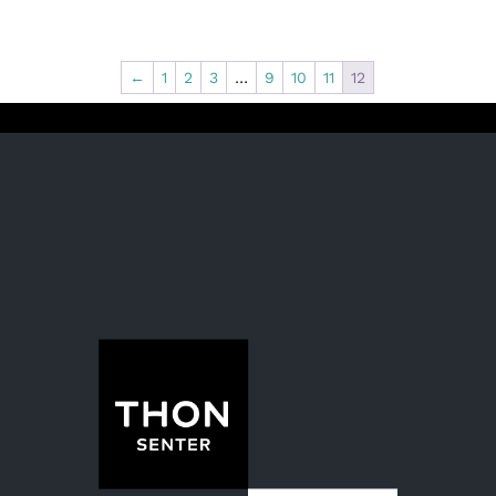
range:
kr 300
through
←
1
2
3
…
9
10
11
12
kr 445