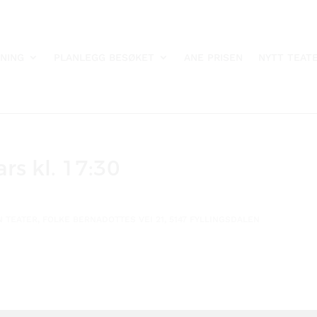
NING
PLANLEGG BESØKET
ANE PRISEN
NYTT TEAT
rs kl. 17:30
 TEATER, FOLKE BERNADOTTES VEI 21, 5147 FYLLINGSDALEN