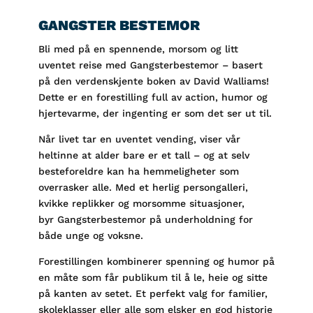
GANGSTER BESTEMOR
Bli med på en spennende, morsom og litt
uventet reise med Gangsterbestemor – basert
på den verdenskjente boken av David Walliams!
Dette er en forestilling full av action, humor og
hjertevarme, der ingenting er som det ser ut til.
Når livet tar en uventet vending, viser vår
heltinne at alder bare er et tall – og at selv
besteforeldre kan ha hemmeligheter som
overrasker alle. Med et herlig persongalleri,
kvikke replikker og morsomme situasjoner,
byr Gangsterbestemor på underholdning for
både unge og voksne.
Forestillingen kombinerer spenning og humor på
en måte som får publikum til å le, heie og sitte
på kanten av setet. Et perfekt valg for familier,
skoleklasser eller alle som elsker en god historie