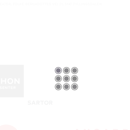
ATER, FOLKE BERNADOTTES VEI 21, 5147 FYLLINGSDALEN