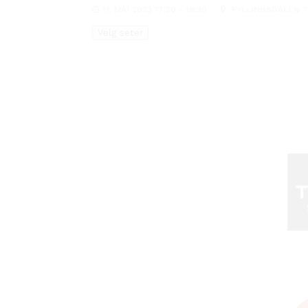
11. MAI 2023 17:30 - 19:30
FYLLINGSDALEN TE
Velg seter