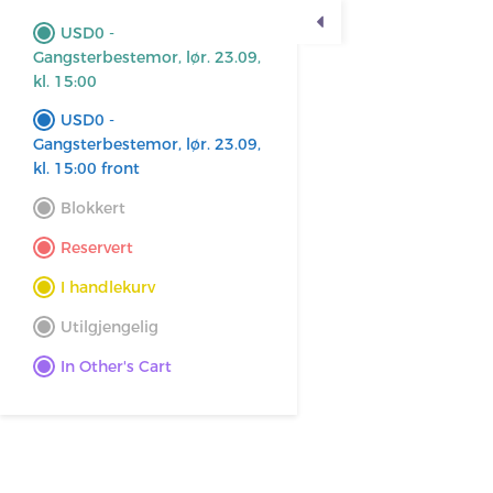
USD0 -
Gangsterbestemor, lør. 23.09,
kl. 15:00
FORESTILLINGER
UNDERVIS
USD0 -
Gangsterbestemor, lør. 23.09,
kl. 15:00 front
Blokkert
Reservert
Gangsterbestemor, lør
I handlekurv
Utilgjengelig
23. SEPTEMBER 2023 15:00 - 17:00
In Other's Cart
Velg seter