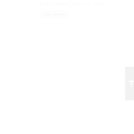
19. DESEMBER 2024 17:30 - 19:30
Velg sete(r)