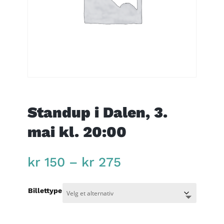
Standup i Dalen, 3.
mai kl. 20:00
Price
kr
150
–
kr
275
range:
kr 150
Billettype
through
kr 275