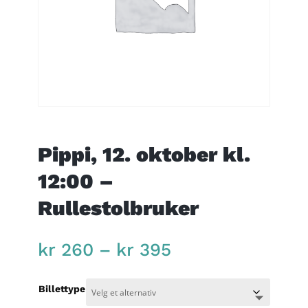
Pippi, 12. oktober kl.
12:00 –
Rullestolbruker
Price
kr
260
–
kr
395
range:
kr 260
Billettype
through