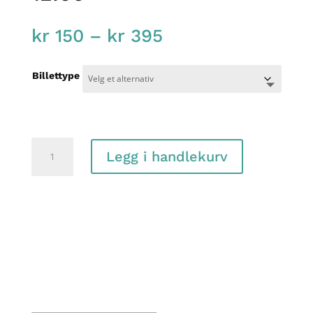
Price
kr
150
–
kr
395
range:
kr 150
Billettype
through
kr 395
Pippi,
Legg i handlekurv
28.
september
kl.
12:00
antall