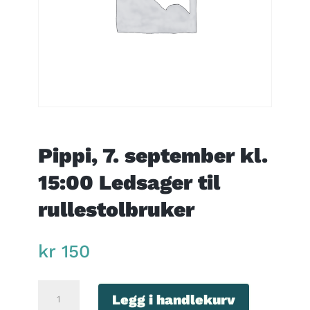
Pippi, 7. september kl.
15:00 Ledsager til
rullestolbruker
kr
150
Pippi,
Legg i handlekurv
7.