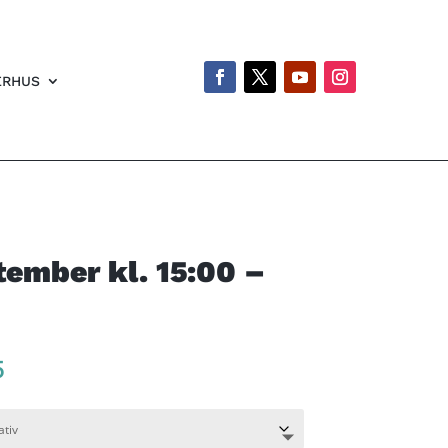
ERHUS
ptember kl. 15:00 –
Price
5
range:
kr 150
through