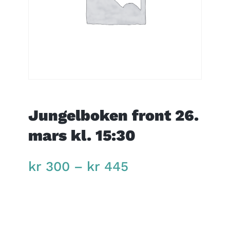
Jungelboken front 26.
mars kl. 15:30
Price
kr
300
–
kr
445
range:
kr 300
through
kr 445