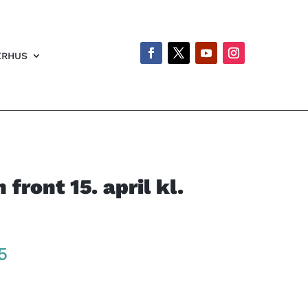
ERHUS
front 15. april kl.
Price
5
range:
kr 300
through