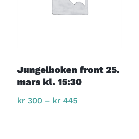
Jungelboken front 25.
mars kl. 15:30
Price
kr
300
–
kr
445
range:
kr 300
through
kr 445