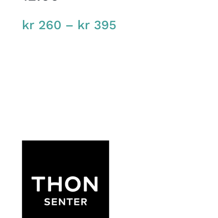
Price
kr
260
–
kr
395
range:
kr 260
through
kr 395