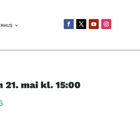
ERHUS
21. mai kl. 15:00
Price
5
range:
kr 260
through
kr 395