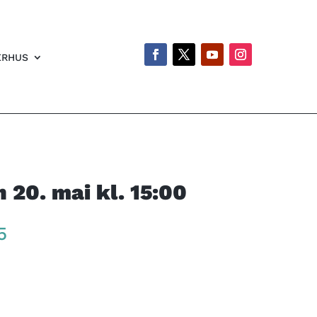
ERHUS
 20. mai kl. 15:00
Price
5
range:
kr 260
through
kr 395