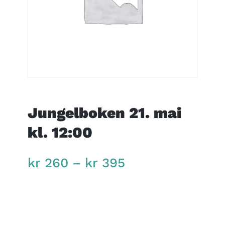
Jungelboken 21. mai
kl. 12:00
Price
kr
260
–
kr
395
range:
kr 260
through
kr 395