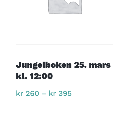
Jungelboken 25. mars
kl. 12:00
Price
kr
260
–
kr
395
range:
kr 260
through
kr 395