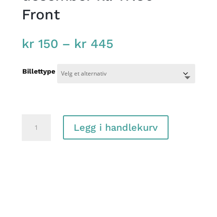
Front
Price
kr
150
–
kr
445
range:
kr 150
Billettype
through
kr 445
En
Legg i handlekurv
julefortelling,
3.
desember
kl.
17:30
-
Front
antall