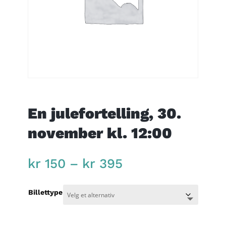
En julefortelling, 30.
november kl. 12:00
Price
kr
150
–
kr
395
range:
kr 150
Billettype
through
kr 395