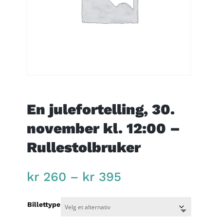
En julefortelling, 30.
november kl. 12:00 –
Rullestolbruker
Price
kr
260
–
kr
395
range:
kr 260
Billettype
through