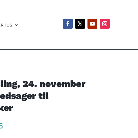
ERHUS
lling, 24. november
Ledsager til
ker
Price
5
range: