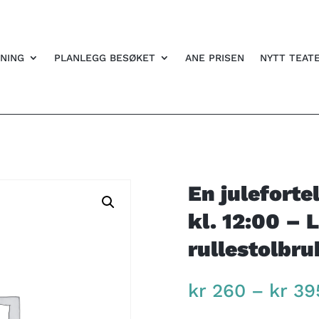
NING
PLANLEGG BESØKET
ANE PRISEN
NYTT TEAT
En juleforte
kl. 12:00 – 
rullestolbru
kr
260
–
kr
39