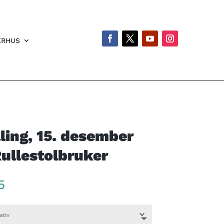
ERHUS
lling, 15. desember
Rullestolbruker
Price
5
range:
kr 260
through