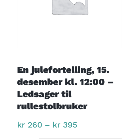
En julefortelling, 15.
desember kl. 12:00 –
Ledsager til
rullestolbruker
Price
kr
260
–
kr
395
range:
kr 260