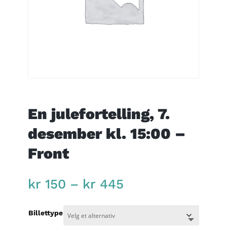
En julefortelling, 7.
desember kl. 15:00 –
Front
Price
kr
150
–
kr
445
range:
kr 150
Billettype
through