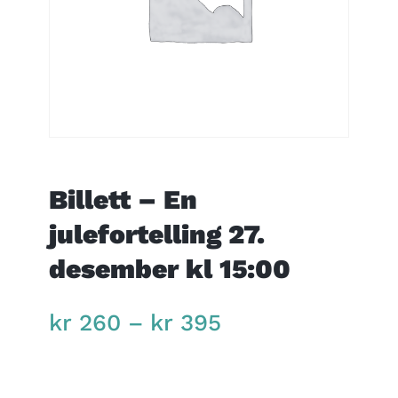
Billett – En
julefortelling 27.
desember kl 15:00
Price
kr
260
–
kr
395
range:
kr 260
through