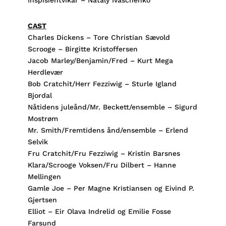
Inspisientvikar – Nataly Ivaschenko
CAST
Charles Dickens – Tore Christian Sævold
Scrooge – Birgitte Kristoffersen
Jacob Marley/Benjamin/Fred – Kurt Mega
Herdlevær
Bob Cratchit/Herr Fezziwig – Sturle Igland
Bjordal
Nåtidens juleånd/Mr. Beckett/ensemble – Sigurd
Mostrøm
Mr. Smith/Fremtidens ånd/ensemble – Erlend
Selvik
Fru Cratchit/Fru Fezziwig – Kristin Barsnes
Klara/Scrooge Voksen/Fru Dilbert – Hanne
Mellingen
Gamle Joe – Per Magne Kristiansen og Eivind P.
Gjertsen
Elliot – Eir Olava Indrelid og Emilie Fosse
Farsund