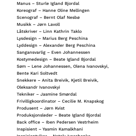
Manus – Sturle Igland Bjordal
Koreograf – Hanne Oline Mellingen
Scenograf – Bernt Olaf Nesbø
Musikk – Jørn Lavoll
Låtskriver – Linn Kathrin Taklo
Lysdesign – Marius Berg Peschina
Lyddesign – Alexander Berg Peschina
Sangansvarlig – Even Johannessen
Kostymedesign – Beate Igland Bjordal
Søm – Lene Johannessen, Olena Ivanovskyi,
Bente Kari Soltvedt
Snekkere – Anita Breivik, Kjetil Breivik,
Oleksandr Ivanovskyi
Tekniker – Jasmine Smørdal
Frivilligkoordinator – Cecilie M. Knapskog
Produsent – Jørn Kvist
Produksjonsleder – Beate Igland Bjordal
Back office – Iben Pedersen Vestrheim
Inspisient – Yasmin Kamalkhani