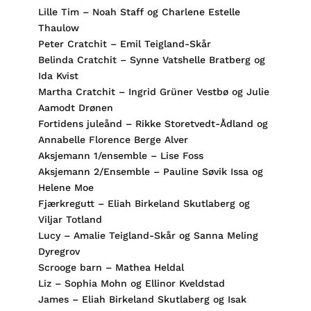
Lille Tim – Noah Staff og Charlene Estelle
Thaulow
Peter Cratchit – Emil Teigland-Skår
Belinda Cratchit – Synne Vatshelle Bratberg og
Ida Kvist
Martha Cratchit – Ingrid Grüner Vestbø og Julie
Aamodt Drønen
Fortidens juleånd – Rikke Storetvedt-Ådland og
Annabelle Florence Berge Alver
Aksjemann 1/ensemble – Lise Foss
Aksjemann 2/Ensemble – Pauline Søvik Issa og
Helene Moe
Fjærkregutt – Eliah Birkeland Skutlaberg og
Viljar Totland
Lucy – Amalie Teigland-Skår og Sanna Meling
Dyregrov
Scrooge barn – Mathea Heldal
Liz – Sophia Mohn og Ellinor Kveldstad
James – Eliah Birkeland Skutlaberg og Isak