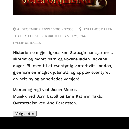
4. DESEMBER 2022 15:00 - 17:00
FYLLINGSDALEN
TEATER, FOLKE BERNADOTTES VEI 21, 5147
FYLLINGSDALEN
Historien om gjerrigknarken Scrooge har sjarmert,
skremt og moret barn og voksne siden Dickens
dager. Bli med til et eventyrlig vinterhvitt London,
gjennom en magisk julenatt, og opplev eventyret i
en helt ny og annerledes versjon!
Manus og regi ved Jason Moore.
Musikk ved Jørn Lavoll og Linn Kathrin Taklo.
Oversettelse ved Ane Berentsen.
Velg seter