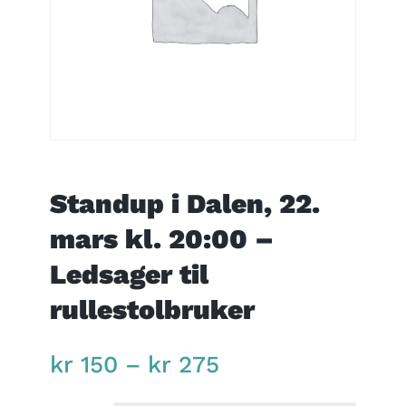
Standup i Dalen, 22.
mars kl. 20:00 –
Ledsager til
rullestolbruker
Price
kr
150
–
kr
275
range:
kr 150