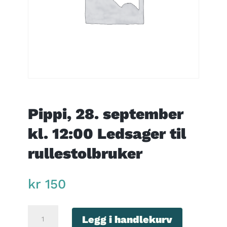
Pippi, 28. september
kl. 12:00 Ledsager til
rullestolbruker
kr
150
Pippi,
Legg i handlekurv
28.