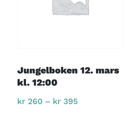
Jungelboken 12. mars
kl. 12:00
Price
kr
260
–
kr
395
range:
kr 260
through
kr 395