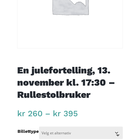
En julefortelling, 13.
november kl. 17:30 –
Rullestolbruker
Price
kr
260
–
kr
395
range:
kr 260
Billettype
through