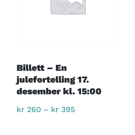
Billett – En
julefortelling 17.
desember kl. 15:00
Price
kr
260
–
kr
395
range:
kr 260
through