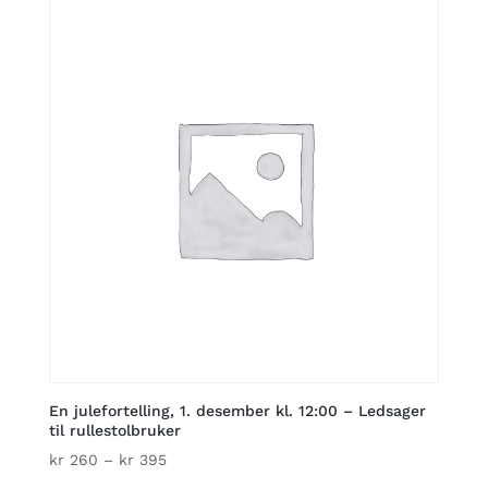
through
kr 445
En julefortelling, 1. desember kl. 12:00 – Ledsager
til rullestolbruker
Price
kr
260
–
kr
395
range: