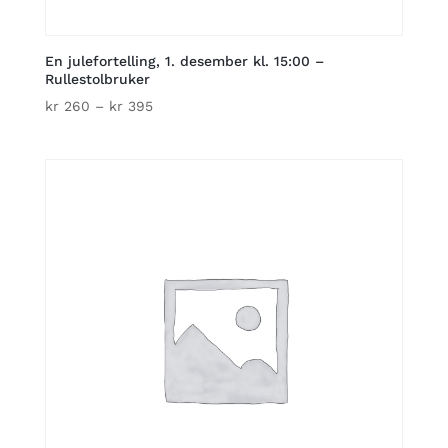
En julefortelling, 1. desember kl. 15:00 –
Rullestolbruker
Price
kr
260
–
kr
395
range:
kr 260
through
kr 395