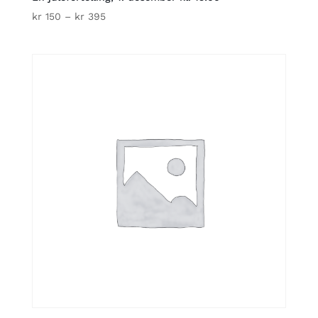
Price
kr
150
–
kr
395
range:
kr 150
through
kr 395