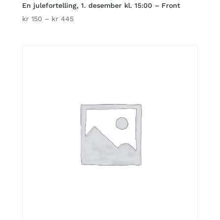
En julefortelling, 1. desember kl. 15:00 – Front
Price
kr
150
–
kr
445
range:
kr 150
through
kr 445