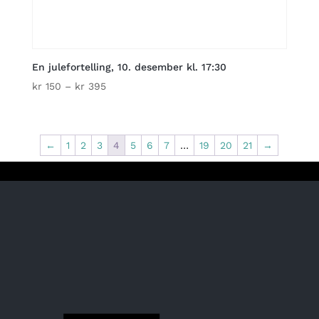
En julefortelling, 10. desember kl. 17:30
Price
kr
150
–
kr
395
range:
kr 150
through
←
1
2
3
4
5
6
7
…
19
20
21
→
kr 395