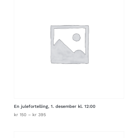
En julefortelling, 1. desember kl. 12:00
Price
kr
150
–
kr
395
range:
kr 150
through