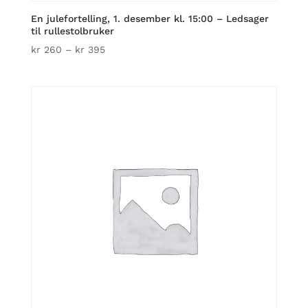
En julefortelling, 1. desember kl. 15:00 – Ledsager
til rullestolbruker
Price
kr
260
–
kr
395
range:
kr 260
through
kr 395