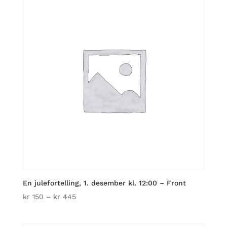
kr 395
En julefortelling, 1. desember kl. 12:00 – Front
Price
kr
150
–
kr
445
range:
kr 150