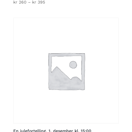
Price
kr
260
–
kr
395
range:
kr 260
through
kr 395
En julefortelling, 1. desember kl. 15:00