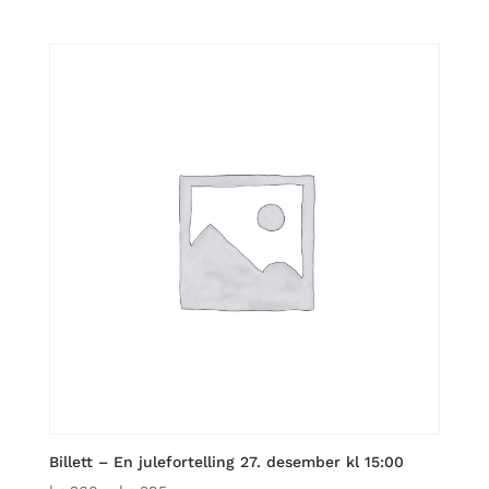
range:
kr 260
through
kr 395
Billett – En julefortelling 27. desember kl 15:00