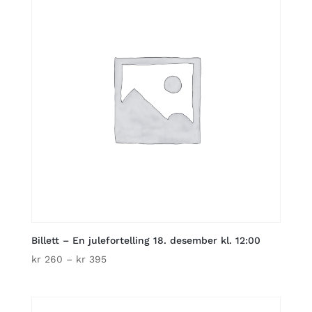
Billett – En julefortelling 18. desember kl. 12:00
Price
kr
260
–
kr
395
range:
kr 260
through