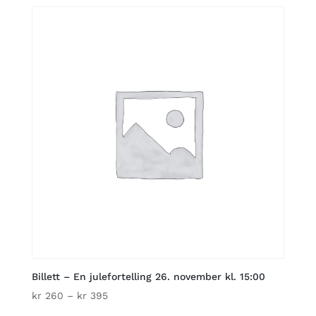
kr 260
through
kr 395
Billett – En julefortelling 26. november kl. 15:00
Price
kr
260
–
kr
395
range: