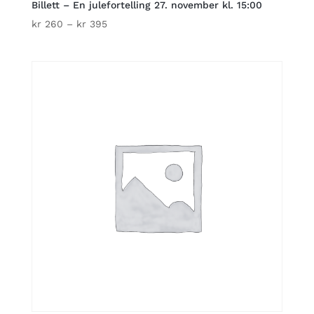
Billett – En julefortelling 27. november kl. 15:00
Price
kr
260
–
kr
395
range:
kr 260
through
kr 395