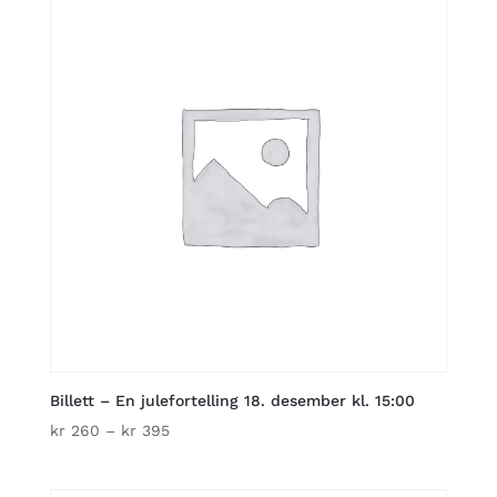
kr 395
Billett – En julefortelling 18. desember kl. 15:00
Price
kr
260
–
kr
395
range:
kr 260