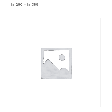
Price
kr
260
–
kr
395
range:
kr 260
through
kr 395