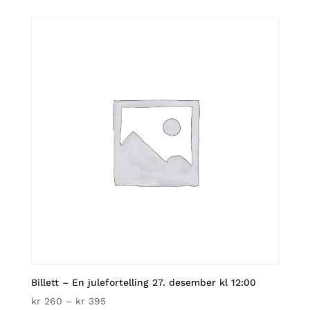
kr 260
through
kr 395
Billett – En julefortelling 27. desember kl 12:00
Price
kr
260
–
kr
395