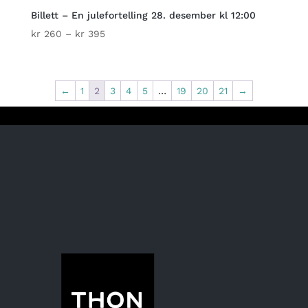
Billett – En julefortelling 28. desember kl 12:00
Price
kr
260
–
kr
395
range:
kr 260
through
←
1
2
3
4
5
…
19
20
21
→
kr 395