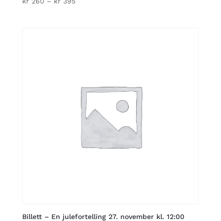
Price
kr
260
–
kr
395
range:
kr 260
through
kr 395
Billett – En julefortelling 27. november kl. 12:00