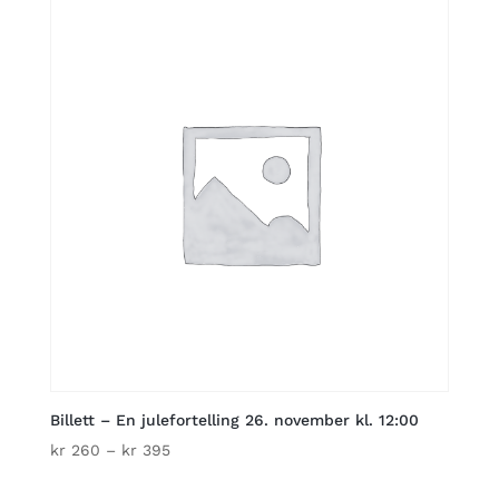
through
kr 395
Billett – En julefortelling 26. november kl. 12:00
Price
kr
260
–
kr
395
range: